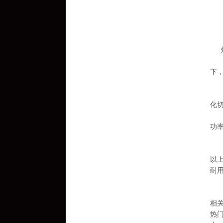
在
下
烟
烟
化
最
功
烟
产生
以
耐
相
热