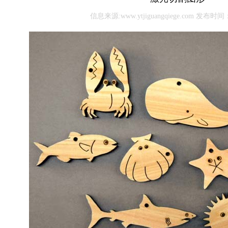
信息来源:www.ytjiguangqiege.com 发布时间：