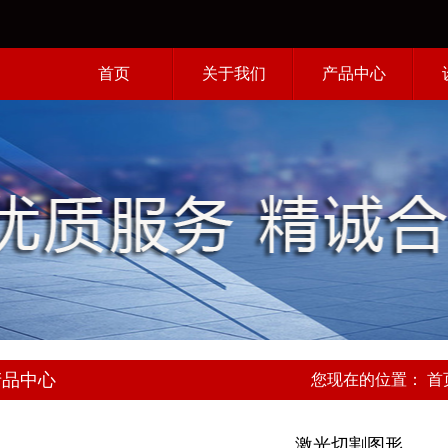
首页
关于我们
产品中心
案例中心
产品中心
您现在的位置：
首
激光切割图形